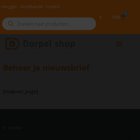
inloggen
Groot­handel
Contact
0
€
0,00
Beheer je nieuwsbrief
[mailpoet_page]
Home