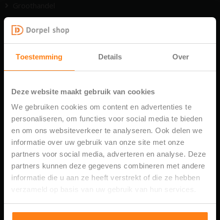
Groothandel
Prijzen
Contact
Toestemming
Details
Over
Bestellen
Deze website maakt gebruik van cookies
We gebruiken cookies om content en advertenties te
Retourneren
personaliseren, om functies voor social media te bieden
en om ons websiteverkeer te analyseren. Ook delen we
Voorwaarden
informatie over uw gebruik van onze site met onze
partners voor social media, adverteren en analyse. Deze
Voorkom dure fouten bij
Privacy Policy
partners kunnen deze gegevens combineren met andere
het bestellen van uw
informatie die u aan ze heeft verstrekt of die ze hebben
CONTACT
dorpel
verzameld op basis van uw gebruik van hun services.
Dorpel shop B.V.