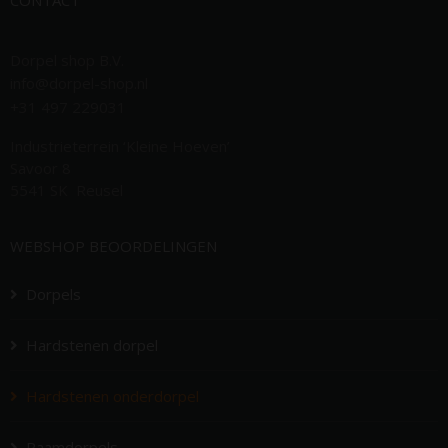
CONTACT
Dorpel shop B.V.
info@dorpel-shop.nl
+31 497 229031
Industrieterrein ‘Kleine Hoeven’
Savoor 8
5541 SK Reusel
WEBSHOP BEOORDELINGEN
Dorpels
Hardstenen dorpel
Hardstenen onderdorpel
Raamdorpels