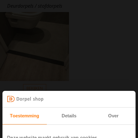
Deurdorpels / stofdorpels
BEKIJKEN
Maatwerk onderdorpels
Toestemming
Details
Over
Onderdorpels kunnen in standaardmaten door ons geleverd
worden, maar ook een bewerking op lengte maat in korten
voeren wij graag uit. Dorpel-shop levert een van de
Deze website maakt gebruik van cookies