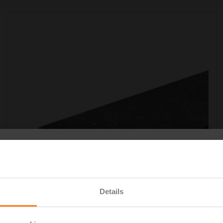
Details
ure fouten bij
en van uw dorpel
Vensterbank – Natuursteen – 200 mm breed