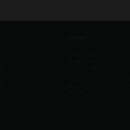
CONTACT
n
Dorpel shop B.V.
info@dorpel-shop.nl
n
+31 497 229031
Industrieterrein ‘Kleine Hoeven
cy
Savoor 8
5541 SK Reusel