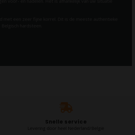
en voor- en nadelen. Het is afhankelijk van uw situatie
 met een zeer fijne korrel. Dit is de meeste authentieke
 Belgisch hardsteen.
Snelle service
Levering door heel Nederland/België