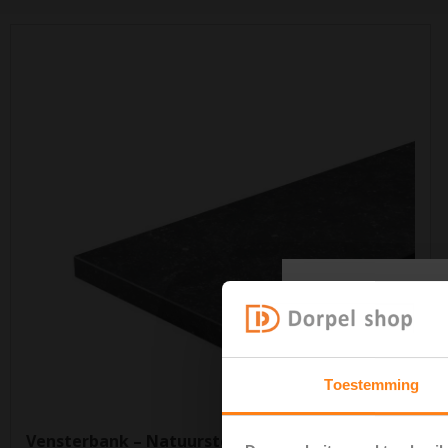
Toestemming
Voorkom d
het bestell
Vensterbank – Natuursteen – 150 mm breed