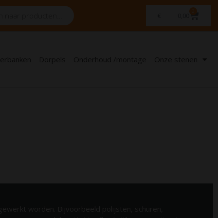
0
€
0,00
erbanken
Dorpels
Onderhoud /montage
Onze stenen
gewerkt worden. Bijvoorbeeld polijsten, schuren,