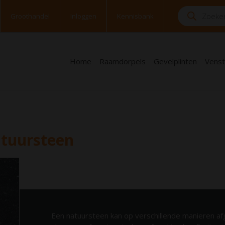
Groothandel
Inloggen
Kennisbank
Home
Raamdorpels
Gevelplinten
Venst
atuursteen
Een natuursteen kan op verschillende manieren af