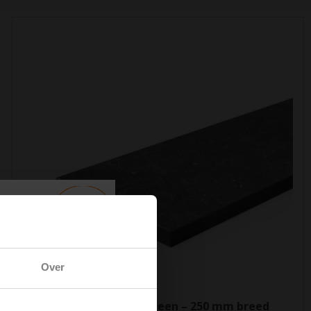
Over
Vensterbank – Natuursteen – 250 mm breed