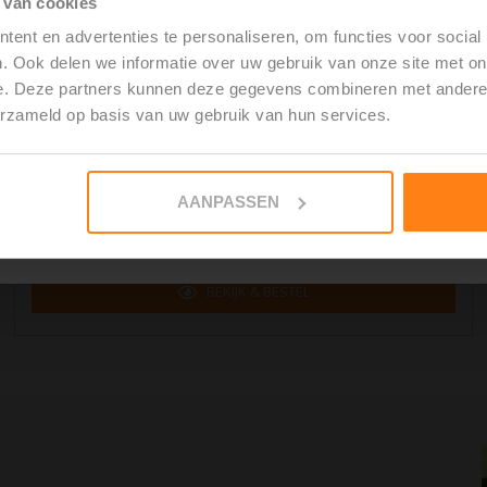
 van cookies
€ 29,95
per meter excl. BTW
ent en advertenties te personaliseren, om functies voor social
 DE GRATIS GIDS
. Ook delen we informatie over uw gebruik van onze site met on
Afwerking
:
Donker verzoet
e. Deze partners kunnen deze gegevens combineren met andere i
Materiaal
:
Hardsteen "Diep blauw"
erzameld op basis van uw gebruik van hun services.
Afmetingen
:
200 x 20 mm
 REGEL HET ZELF
Natuursteen
Donker verzoet
AANPASSEN
Verwerkingstijd:
±6 werkdagen
BEKIJK & BESTEL