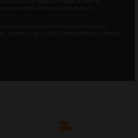
riaal met zo min mogelijk Crinoiden, Koralen en
ste stenen hebben om onze Raamdorpels en
een uiterst geschikt voor het verwerken van buiten
uden, daardoor is deze natuursteen makkelijk in onderhoud