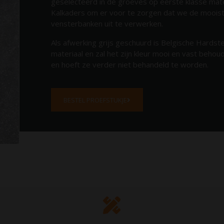
geselecteerd in de groeves op eerste klasse mate
Kalkaders om er voor te zorgen dat we de mooi
vensterbanken uit te verwerken.
Als afwerking grijs geschuurd is Belgische Hardst
materiaal en zal het zijn kleur mooi en vast beho
en hoeft ze verder niet behandeld te worden.
BESTEL PROEFSTUKJE