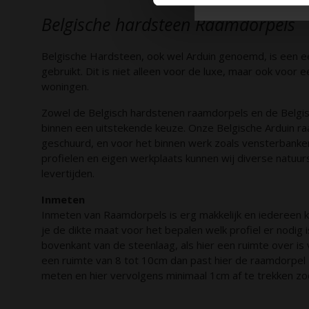
Belgische hardsteen Raamdorpels
Belgische Hardsteen, ook wel Arduin genoemd, is een e
gebruikt. Dit is niet alleen voor de luxe, maar ook voor 
woningen.
Zowel de Belgisch hardstenen raamdorpels en de Belgis
binnen een uitstekende keuze. Onze Belgische Arduin r
geschuurd, en voor het binnen werk zoals vensterbanke
profielen en eigen werkplaats kunnen wij diverse natuu
levertijden.
Inmeten
Inmeten van Raamdorpels is erg makkelijk en iedereen k
je de dikte maat voor het bepalen welk profiel er nodig 
bovenkant van de steenlaag, als hier een ruimte over is v
een ruimte van 8 tot 10cm dan past hier de raamdorpel 
meten en hier vervolgens minimaal 1cm af te trekken z