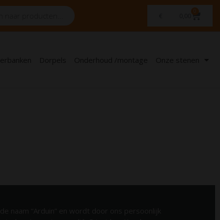
0
€
0,00
erbanken
Dorpels
Onderhoud /montage
Onze stenen
de naam “Arduin” en wordt door ons persoonlijk