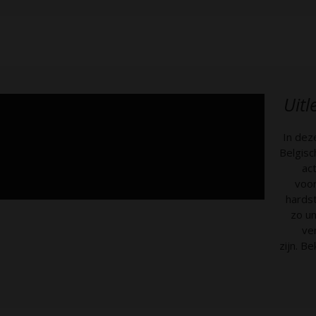
Uitl
In dez
Belgisc
ac
voor
hardst
zo un
ve
zijn.
Bek