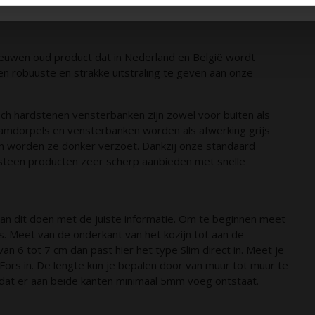
euwen oud product dat in Nederland en België wordt
een robuuste en strakke uitstraling te geven aan onze
ch hardstenen vensterbanken zijn zowel voor buiten als
aamdorpels en vensterbanken worden als afwerking grijs
n worden ze donker verzoet. Dankzij onze standaard
rsteen producten zeer scherp aanbieden met snelle
an dit doen met de juiste informatie. Om te beginnen meet
is. Meet van de onderkant van het kozijn tot aan de
an 6 tot 7 cm dan past hier het type Slim direct in. Meet je
Fors in. De lengte kun je bepalen door van muur tot muur te
odat er aan beide kanten minimaal 5mm voeg ontstaat.