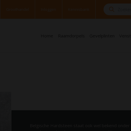
Groothandel
Inloggen
Kennisbank
Home
Raamdorpels
Gevelplinten
Venst
Belgische Hardsteen staat ook wel bekend onder 