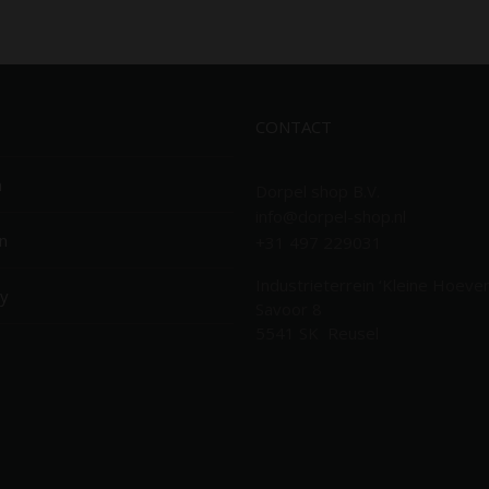
CONTACT
n
Dorpel shop B.V.
info@dorpel-shop.nl
n
+31 497 229031
Industrieterrein ‘Kleine Hoeven
cy
Savoor 8
5541 SK Reusel