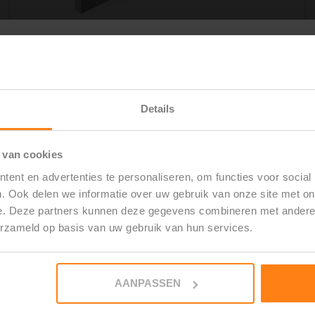
Gevelplint – Belgische Hardsteen
€ 109,95
per stuk excl. BTW
Materiaal
:
Belgisch hardsteen "Arduin"
Details
Afmetingen
:
1000 x 500 x 20 mm
ure fouten bij
Machinaal geschuurd
en van uw dorpel
Kleurvast
 van cookies
ent en advertenties te personaliseren, om functies voor social
Verwerkingstijd:
±6 werkdagen
 DE GRATIS GIDS
. Ook delen we informatie over uw gebruik van onze site met on
e. Deze partners kunnen deze gegevens combineren met andere i
BEKIJK & BESTEL
erzameld op basis van uw gebruik van hun services.
 REGEL HET ZELF
AANPASSEN