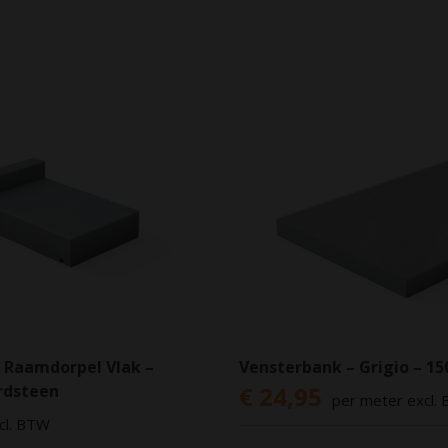
 Raamdorpel Vlak –
Vensterbank – Grigio – 1
rdsteen
€ 24,95
per meter excl.
cl. BTW