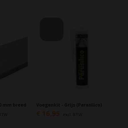
50 mm breed
Voegenkit - Grijs (Parasilico)
€ 16,95
 BTW
excl. BTW