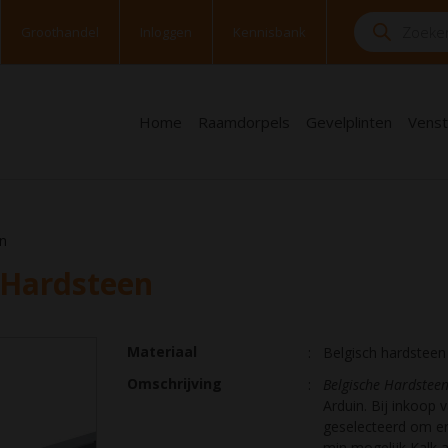
Groothandel
Inloggen
Kennisbank
Home
Raamdorpels
Gevelplinten
Venst
en
 Hardsteen
Materiaal
Belgisch hardsteen
Omschrijving
Belgische Hardstee
Arduin. Bij inkoop
geselecteerd om er
min mogelijk Kalk a