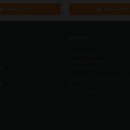
BEKIJK & BESTEL
BEKIJK & BESTE
CONTACT
n
Dorpel shop B.V.
info@dorpel-shop.nl
n
+31 497 229031
Industrieterrein ‘Kleine Hoeven
cy
Savoor 8
5541 SK Reusel