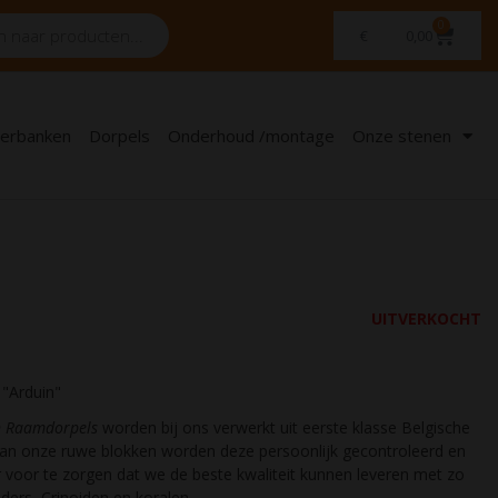
0
€
0,00
erbanken
Dorpels
Onderhoud /montage
Onze stenen
UITVERKOCHT
 "Arduin"
n Raamdorpels
worden bij ons verwerkt uit eerste klasse Belgische
 van onze ruwe blokken worden deze persoonlijk gecontroleerd en
 voor te zorgen dat we de beste kwaliteit kunnen leveren met zo
ders, Crinoiden en koralen.